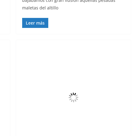
bajábamos con gran ilusión aquellas pesadas
maletas del altillo
Leer más