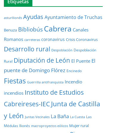
Etiquetas
Ayudas
Ayuntamiento de Truchas
asturllionés
Cabrera
Bibliobús
Canales
Benuza
Romanos
coronavirus
Crisis Coronavirus
carreteras
Desarrollo rural
Despoblación
Despoblación
Diputación de León
El
El Puente
Rural
puente de Domingo Flórez
Encinedo
Fiestas
Incendio
Guerrilla antifranquista
Instituto de Estudios
incendios
Junta de Castilla
Cabreireses-IEC
y León
La Baña
Las
Juntas Vecinales
La Cuesta
Mujer rural
Médulas
llionés
macroproyectos eólicos