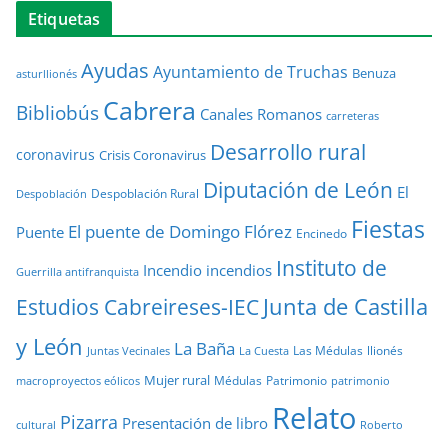
Etiquetas
Ayudas
Ayuntamiento de Truchas
Benuza
asturllionés
Cabrera
Bibliobús
Canales Romanos
carreteras
Desarrollo rural
coronavirus
Crisis Coronavirus
Diputación de León
El
Despoblación Rural
Despoblación
Fiestas
El puente de Domingo Flórez
Puente
Encinedo
Instituto de
Incendio
incendios
Guerrilla antifranquista
Junta de Castilla
Estudios Cabreireses-IEC
y León
La Baña
Las Médulas
llionés
Juntas Vecinales
La Cuesta
Mujer rural
Médulas
Patrimonio
macroproyectos eólicos
patrimonio
Relato
Pizarra
Presentación de libro
cultural
Roberto