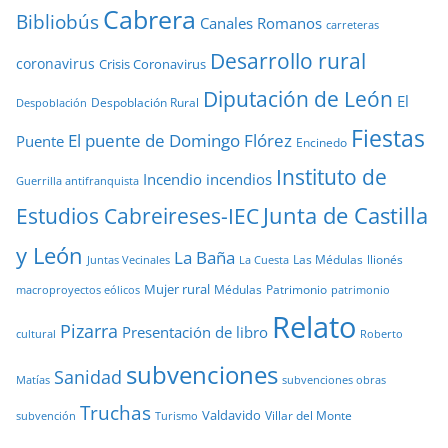
Cabrera
Bibliobús
Canales Romanos
carreteras
Desarrollo rural
coronavirus
Crisis Coronavirus
Diputación de León
El
Despoblación Rural
Despoblación
Fiestas
El puente de Domingo Flórez
Puente
Encinedo
Instituto de
Incendio
incendios
Guerrilla antifranquista
Junta de Castilla
Estudios Cabreireses-IEC
y León
La Baña
Las Médulas
llionés
Juntas Vecinales
La Cuesta
Mujer rural
Médulas
Patrimonio
macroproyectos eólicos
patrimonio
Relato
Pizarra
Presentación de libro
cultural
Roberto
subvenciones
Sanidad
Matías
subvenciones obras
Truchas
Valdavido
Villar del Monte
Turismo
subvención