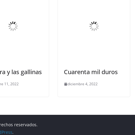
ra y las gallinas
Cuarenta mil duros
re 11, 2022
diciembre 4, 2022
erechos reservados.
dPress
.