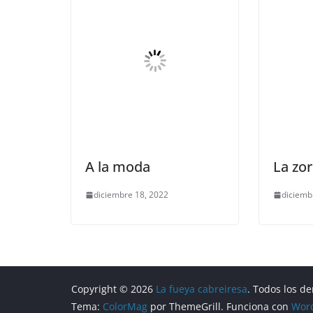
A la moda
La zor
diciembre 18, 2022
diciemb
Copyright © 2026
La fueya cabreiresa
. Todos los d
Tema:
ColorMag
por ThemeGrill. Funciona con
Wor