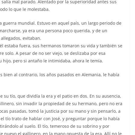
 salía mal parado. Alentado por la superioridad antes sus
todo lo que le molestaba.
a guerra mundial. Estuvo en aquel país, un largo periodo de
 marcharse, ya era una persona poco querida, y de un
s allegados, evitaban.
él estaba fuera, sus hermanos tomaron su vida y también se
 solo. A pesar de no ser viejo, se deslizaba por esa
 hijo, pero si antaño le intimidaba, ahora le temía.
s bien al contrario, los años pasados en Alemania, le había
e su tío, que dividía la era y el patio en dos. En su ausencia,
gallinero, sin invadir la propiedad de su hermano, pero no era
cas pasadas, tomó la justicia por su mano y sin pensarlo, a
 el tío trato de hablar con José, y preguntar porque lo había
irándolo al suelo. El tío, temeroso de su sobrino y por
 nuevo el gallinero, en la mano opuesta de la era. Allí no le