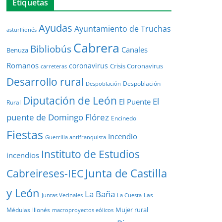
Etiquetas
Ayudas
Ayuntamiento de Truchas
asturllionés
Cabrera
Bibliobús
Canales
Benuza
Romanos
coronavirus
Crisis Coronavirus
carreteras
Desarrollo rural
Despoblación
Despoblación
Diputación de León
El
El Puente
Rural
puente de Domingo Flórez
Encinedo
Fiestas
Incendio
Guerrilla antifranquista
Instituto de Estudios
incendios
Junta de Castilla
Cabreireses-IEC
y León
La Baña
Las
Juntas Vecinales
La Cuesta
Mujer rural
Médulas
llionés
macroproyectos eólicos