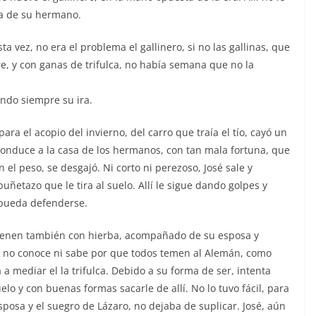
sa de su hermano.
 vez, no era el problema el gallinero, si no las gallinas, que
e, y con ganas de trifulca, no había semana que no la
iendo siempre su ira.
ara el acopio del invierno, del carro que traía el tío, cayó un
conduce a la casa de los hermanos, con tan mala fortuna, que
el peso, se desgajó. Ni corto ni perezoso, José sale y
uñetazo que le tira al suelo. Allí le sigue dando golpes y
 pueda defenderse.
vienen también con hierba, acompañado de su esposa y
é, no conoce ni sabe por que todos temen al Alemán, como
 a mediar el la trifulca. Debido a su forma de ser, intenta
lo y con buenas formas sacarle de allí. No lo tuvo fácil, para
sposa y el suegro de Lázaro, no dejaba de suplicar. José, aún