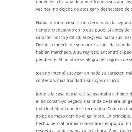
dominios o trataba de poner freno a sus abusos,
vecinos, no dejaba de atosigar y deshacerse de 
Había, decidido irse recién terminada la segund
tiempo, trabajando en lo que pudo. Si antes de
carácter hosco y difícil, al regreso hasta sus má
Desde la muerte de su madre, acaecida cuando 
habían marchado. A su regreso, encontró al padre
pendiente. El hombre se alegró del regreso de su
José no intentó suavizar en nada su carácter, má
conferido, más frialdad a sus ojos oscuros.
Junto a la casa patriarcal, se asentaba el hogar d
el tío construyó pegado a la linde de la era un 
todo lo diáfano que José recordaba. Como en épo
golpe de mazo derribo el gallinero. En principio,
hecho, pero al primer comentario, empujó al tío t
respeto a su hermano, calló la boca. Construyó de