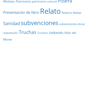
Pizarra
Médulas
Patrimonio
patrimonio cultural
Relato
Presentación de libro
Roberto Matías
subvenciones
Sanidad
subvenciones obras
Truchas
Valdavido
Villar del
Turismo
subvención
Monte