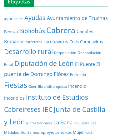
Etiquetas
Ayudas
Ayuntamiento de Truchas
asturllionés
Cabrera
Bibliobús
Canales
Benuza
Romanos
coronavirus
Crisis Coronavirus
carreteras
Desarrollo rural
Despoblación
Despoblación
Diputación de León
El
El Puente
Rural
puente de Domingo Flórez
Encinedo
Fiestas
Incendio
Guerrilla antifranquista
Instituto de Estudios
incendios
Junta de Castilla
Cabreireses-IEC
y León
La Baña
Las
Juntas Vecinales
La Cuesta
Mujer rural
Médulas
llionés
macroproyectos eólicos