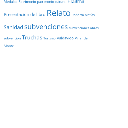
Pizarra
Médulas
Patrimonio
patrimonio cultural
Relato
Presentación de libro
Roberto Matías
subvenciones
Sanidad
subvenciones obras
Truchas
Valdavido
Villar del
Turismo
subvención
Monte