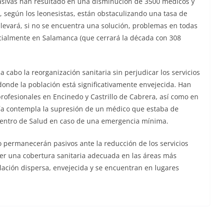
masivas han resultado en una disminución de 3500 médicos y
 según los leonesistas, están obstaculizando una tasa de
levará, si no se encuentra una solución, problemas en todas
ecialmente en Salamanca (que cerrará la década con 308
 a cabo la reorganización sanitaria sin perjudicar los servicios
donde la población está significativamente envejecida. Han
profesionales en Encinedo y Castrillo de Cabrera, así como en
ría contempla la supresión de un médico que estaba de
l Centro de Salud en caso de una emergencia mínima.
o permanecerán pasivos ante la reducción de los servicios
er una cobertura sanitaria adecuada en las áreas más
lación dispersa, envejecida y se encuentran en lugares