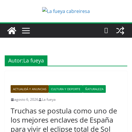
Saltar
al
contenido
Autor:
La fueya
ACTUALIDÁ Y ANUNCIAS
CULTURA Y DEPORTE
ÑATURALEZA
agosto 6, 2026
La fueya
Truchas se postula como uno de
los mejores enclaves de España
para vivir el eclipse total de Sol