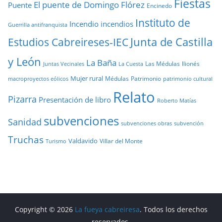
Fiestas
El puente de Domingo Flórez
Puente
Encinedo
Instituto de
Incendio
incendios
Guerrilla antifranquista
Junta de Castilla
Estudios Cabreireses-IEC
y León
La Baña
Las Médulas
llionés
Juntas Vecinales
La Cuesta
Mujer rural
Médulas
Patrimonio
macroproyectos eólicos
patrimonio cultural
Relato
Pizarra
Presentación de libro
Roberto Matías
subvenciones
Sanidad
subvenciones obras
subvención
Truchas
Valdavido
Villar del Monte
Turismo
Copyright © 2026
La fueya cabreiresa
. Todos los derechos
reservados.