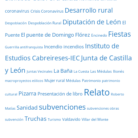
Desarrollo rural
coronavirus
Crisis Coronavirus
Diputación de León
El
Despoblación Rural
Despoblación
Fiestas
El puente de Domingo Flórez
Puente
Encinedo
Instituto de
Incendio
incendios
Guerrilla antifranquista
Junta de Castilla
Estudios Cabreireses-IEC
y León
La Baña
Las Médulas
llionés
Juntas Vecinales
La Cuesta
Mujer rural
Médulas
Patrimonio
macroproyectos eólicos
patrimonio
Relato
Pizarra
Presentación de libro
cultural
Roberto
subvenciones
Sanidad
Matías
subvenciones obras
Truchas
Valdavido
Villar del Monte
Turismo
subvención