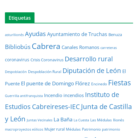
Etiquetas
Ayudas
Ayuntamiento de Truchas
Benuza
asturllionés
Cabrera
Bibliobús
Canales Romanos
carreteras
Desarrollo rural
coronavirus
Crisis Coronavirus
Diputación de León
El
Despoblación Rural
Despoblación
Fiestas
El puente de Domingo Flórez
Puente
Encinedo
Instituto de
Incendio
incendios
Guerrilla antifranquista
Junta de Castilla
Estudios Cabreireses-IEC
y León
La Baña
Las Médulas
llionés
Juntas Vecinales
La Cuesta
Mujer rural
Médulas
Patrimonio
macroproyectos eólicos
patrimonio