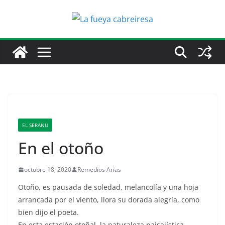
Saltar
al
contenido
EL SERANU
En el otoño
octubre 18, 2020
Remedios Arias
Otoño, es pausada de soledad, melancolía y una hoja
arrancada por el viento, llora su dorada alegría, como
bien dijo el poeta.
En esta estación otoñal, la naturaleza paisajística,