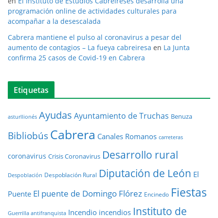
en
El Instituto de Estudios Cabreireses desarrolla una
programación online de actividades culturales para
acompañar a la desescalada
Cabrera mantiene el pulso al coronavirus a pesar del
aumento de contagios – La fueya cabreiresa
en
La Junta
confirma 25 casos de Covid-19 en Cabrera
Etiquetas
Ayudas
Ayuntamiento de Truchas
Benuza
asturllionés
Cabrera
Bibliobús
Canales Romanos
carreteras
Desarrollo rural
coronavirus
Crisis Coronavirus
Diputación de León
El
Despoblación Rural
Despoblación
Fiestas
El puente de Domingo Flórez
Puente
Encinedo
Instituto de
Incendio
incendios
Guerrilla antifranquista