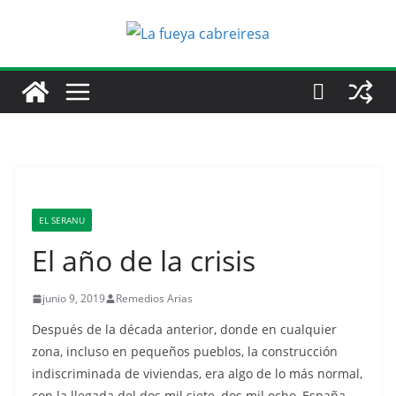
Saltar
al
contenido
EL SERANU
El año de la crisis
junio 9, 2019
Remedios Arias
Después de la década anterior, donde en cualquier
zona, incluso en pequeños pueblos, la construcción
indiscriminada de viviendas, era algo de lo más normal,
con la llegada del dos mil siete, dos mil ocho, España