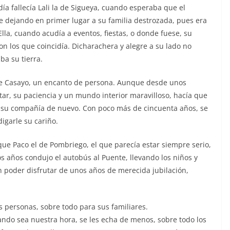
día fallecía Lali la de Sigueya, cuando esperaba que el
ue dejando en primer lugar a su familia destrozada, pues era
Ella, cuando acudía a eventos, fiestas, o donde fuese, su
on los que coincidía. Dicharachera y alegre a su lado no
a su tierra.
 de Casayo, un encanto de persona. Aunque desde unos
tar, su paciencia y un mundo interior maravilloso, hacía que
n su compañía de nuevo. Con poco más de cincuenta años, se
igarle su cariño.
que Paco el de Pombriego, el que parecía estar siempre serio,
s años condujo el autobús al Puente, llevando los niños y
 poder disfrutar de unos años de merecida jubilación,
s personas, sobre todo para sus familiares.
ndo sea nuestra hora, se les echa de menos, sobre todo los