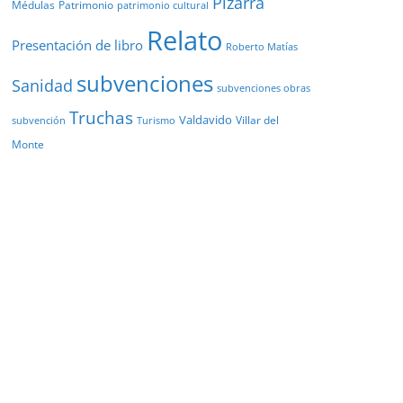
Pizarra
Médulas
Patrimonio
patrimonio cultural
Relato
Presentación de libro
Roberto Matías
subvenciones
Sanidad
subvenciones obras
Truchas
Valdavido
Villar del
Turismo
subvención
Monte