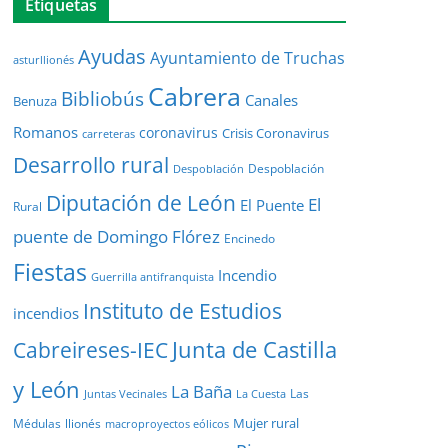
Etiquetas
Ayudas
Ayuntamiento de Truchas
asturllionés
Cabrera
Bibliobús
Canales
Benuza
Romanos
coronavirus
Crisis Coronavirus
carreteras
Desarrollo rural
Despoblación
Despoblación
Diputación de León
El
El Puente
Rural
puente de Domingo Flórez
Encinedo
Fiestas
Incendio
Guerrilla antifranquista
Instituto de Estudios
incendios
Junta de Castilla
Cabreireses-IEC
y León
La Baña
Las
Juntas Vecinales
La Cuesta
Mujer rural
Médulas
llionés
macroproyectos eólicos