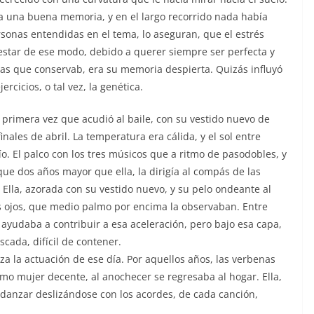
ía una buena memoria, y en el largo recorrido nada había
ersonas entendidas en el tema, lo aseguran, que el estrés
 estar de ese modo, debido a querer siempre ser perfecta y
osas que conservab, era su memoria despierta. Quizás influyó
rcicios, o tal vez, la genética.
primera vez que acudió al baile, con su vestido nuevo de
inales de abril. La temperatura era cálida, y el sol entre
ío. El palco con los tres músicos que a ritmo de pasodobles, y
que dos años mayor que ella, la dirigía al compás de las
 Ella, azorada con su vestido nuevo, y su pelo ondeante al
os ojos, que medio palmo por encima la observaban. Entre
 ayudaba a contribuir a esa aceleración, pero bajo esa capa,
cada, difícil de contener.
iza la actuación de ese día. Por aquellos años, las verbenas
mo mujer decente, al anochecer se regresaba al hogar. Ella,
 danzar deslizándose con los acordes, de cada canción,