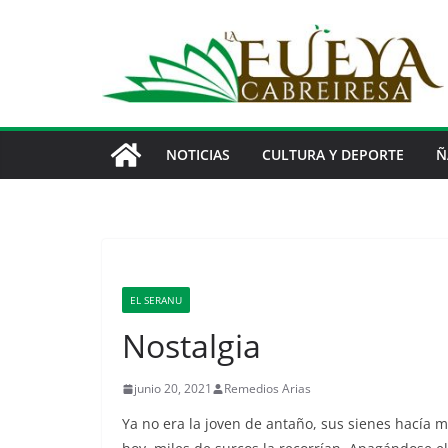
Saltar
al
contenido
NOTICIAS
CULTURA Y DEPORTE
Ñ
EL SERANU
Nostalgia
junio 20, 2021
Remedios Arias
Ya no era la joven de antaño, sus sienes hacía