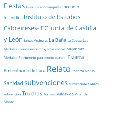
Fiestas
Incendio
Guerrilla antifranquista
Instituto de Estudios
incendios
Junta de Castilla
Cabreireses-IEC
y León
La Baña
Las
Juntas Vecinales
La Cuesta
Mujer rural
Médulas
llionés
macroproyectos eólicos
Pizarra
Médulas
Patrimonio
patrimonio cultural
Relato
Presentación de libro
Roberto Matías
subvenciones
Sanidad
subvenciones obras
Truchas
Valdavido
Villar del
Turismo
subvención
Monte