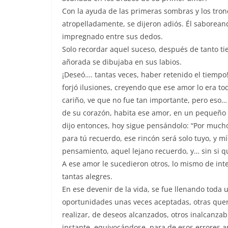
Con la ayuda de las primeras sombras y los tronc
atropelladamente, se dijeron adiós. Él saborean
impregnado entre sus dedos.
Solo recordar aquel suceso, después de tanto ti
añorada se dibujaba en sus labios.
¡Deseó…. tantas veces, haber retenido el tiempo
forjó ilusiones, creyendo que ese amor lo era 
cariño, ve que no fue tan importante, pero eso… 
de su corazón, habita ese amor, en un pequeño h
dijo entonces, hoy sigue pensándolo: “Por muc
para tú recuerdo, ese rincón será solo tuyo, y mí
pensamiento, aquel lejano recuerdo, y… sin si 
A ese amor le sucedieron otros, lo mismo de int
tantas alegres.
En ese devenir de la vida, se fue llenando toda 
oportunidades unas veces aceptadas, otras que
realizar, de deseos alcanzados, otros inalcanzab
instante, equivocándose, para de esos errores 