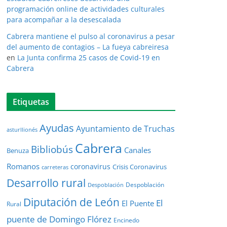
programación online de actividades culturales
para acompañar a la desescalada
Cabrera mantiene el pulso al coronavirus a pesar
del aumento de contagios – La fueya cabreiresa
en
La Junta confirma 25 casos de Covid-19 en
Cabrera
Etiquetas
Ayudas
Ayuntamiento de Truchas
asturllionés
Cabrera
Bibliobús
Canales
Benuza
Romanos
coronavirus
Crisis Coronavirus
carreteras
Desarrollo rural
Despoblación
Despoblación
Diputación de León
El
El Puente
Rural
puente de Domingo Flórez
Encinedo