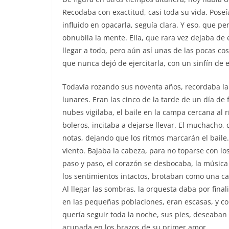
Recodaba con exactitud, casi toda su vida. Pose
influido en opacarla, seguía clara. Y eso, que p
obnubila la mente. Ella, que rara vez dejaba de
llegar a todo, pero aún así unas de las pocas c
que nunca dejó de ejercitarla, con un sinfín de eje
Todavía rozando sus noventa años, recordaba la 
lunares. Eran las cinco de la tarde de un día de f
nubes vigilaba, el baile en la campa cercana al r
boleros, incitaba a dejarse llevar. El muchacho, 
notas, dejando que los ritmos marcarán el baile.
viento. Bajaba la cabeza, para no toparse con l
paso y paso, el corazón se desbocaba, la música
los sentimientos intactos, brotaban como una cas
Al llegar las sombras, la orquesta daba por final
en las pequeñas poblaciones, eran escasas, y co
quería seguir toda la noche, sus pies, deseaban
acunada en los brazos de su primer amor.