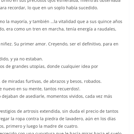
l brillo en sus preciosos ojos esmeralda, mientras observaba
 para recordar, lo que en un soplo había sucedido.
omo la mayoría, y también …la vitalidad que a sus quince años
odo, era como un tren en marcha, tenía energía a raudales,
 niñez. Su primer amor. Creyendo, ser el definitivo, para en
dido, y ya no estaban.
os de grandes utopías, donde cualquier idea por
, de miradas furtivas, de abrazos y besos, robados.
de nuevo en su mente, tantos recuerdos!.
no dejaban de asediarle, momentos vividos, cada vez más
estigios de artrosis extendida, sin duda el precio de tantos
tregar la ropa contra la piedra de lavadero, aún en los días
os, primero y luego la madre de cuatro.
ecrecido con una curvatura que le hacía mirar hacia el suelo.