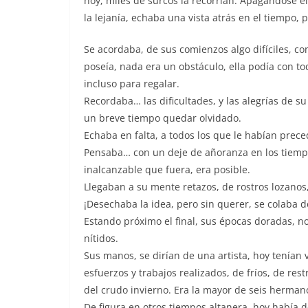
hoy, miles de surcos la recorrían. Apagándose e
la lejanía, echaba una vista atrás en el tiempo,
Se acordaba, de sus comienzos algo difíciles, c
poseía, nada era un obstáculo, ella podía con t
incluso para regalar.
Recordaba… las dificultades, y las alegrías de su
un breve tiempo quedar olvidado.
Echaba en falta, a todos los que le habían prece
Pensaba… con un deje de añoranza en los tiemp
inalcanzable que fuera, era posible.
Llegaban a su mente retazos, de rostros lozanos
¡Desechaba la idea, pero sin querer, se colaba 
Estando próximo el final, sus épocas doradas, 
nítidos.
Sus manos, se dirían de una artista, hoy tenían v
esfuerzos y trabajos realizados, de fríos, de res
del crudo invierno. Era la mayor de seis herman
De figura en otros tiempos altanera, hoy había d