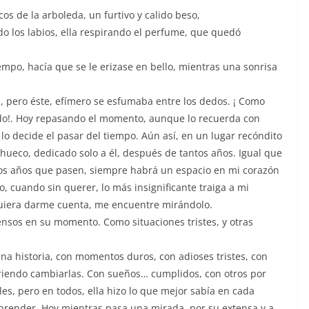
os de la arboleda, un furtivo y calido beso,
do los labios, ella respirando el perfume, que quedó
empo, hacía que se le erizase en bello, mientras una sonrisa
!, pero éste, efímero se esfumaba entre los dedos. ¡ Como
todo!. Hoy repasando el momento, aunque lo recuerda con
lo decide el pasar del tiempo. Aún así, en un lugar recóndito
ueco, dedicado solo a él, después de tantos años. Igual que
hos años que pasen, siempre habrá un espacio en mi corazón
o, cuando sin querer, lo más insignificante traiga a mi
quiera darme cuenta, me encuentre mirándolo.
ensos en su momento. Como situaciones tristes, y otras
una historia, con momentos duros, con adioses tristes, con
riendo cambiarlas. Con sueños… cumplidos, con otros por
les, pero en todos, ella hizo lo que mejor sabía en cada
aprender. Hoy mientras pasa una mirada, por su extensa y a