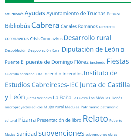
Ayudas
Ayuntamiento de Truchas
Benuza
asturllionés
Cabrera
Bibliobús
Canales Romanos
carreteras
Desarrollo rural
coronavirus
Crisis Coronavirus
Diputación de León
El
Despoblación Rural
Despoblación
Fiestas
El puente de Domingo Flórez
Puente
Encinedo
Instituto de
Incendio
incendios
Guerrilla antifranquista
Junta de Castilla
Estudios Cabreireses-IEC
y León
La Baña
Las Médulas
llionés
Juntas Vecinales
La Cuesta
Mujer rural
Médulas
Patrimonio
macroproyectos eólicos
patrimonio
Relato
Pizarra
Presentación de libro
cultural
Roberto
subvenciones
Sanidad
Matías
subvenciones obras