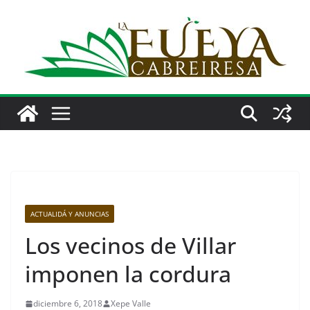
Saltar
al
contenido
ACTUALIDÁ Y ANUNCIAS
Los vecinos de Villar
imponen la cordura
diciembre 6, 2018
Xepe Valle