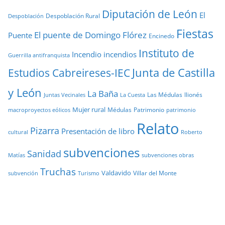
Diputación de León
El
Despoblación Rural
Despoblación
Fiestas
El puente de Domingo Flórez
Puente
Encinedo
Instituto de
Incendio
incendios
Guerrilla antifranquista
Junta de Castilla
Estudios Cabreireses-IEC
y León
La Baña
Las Médulas
llionés
Juntas Vecinales
La Cuesta
Mujer rural
Médulas
Patrimonio
macroproyectos eólicos
patrimonio
Relato
Pizarra
Presentación de libro
cultural
Roberto
subvenciones
Sanidad
Matías
subvenciones obras
Truchas
Valdavido
Villar del Monte
Turismo
subvención