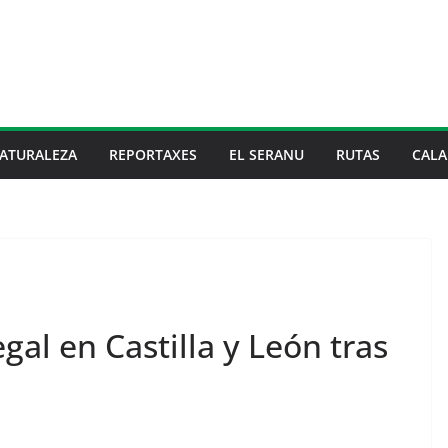
ATURALEZA
REPORTAXES
EL SERANU
RUTAS
CALA
egal en Castilla y León tras