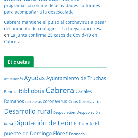
programación online de actividades culturales
para acompañar a la desescalada
Cabrera mantiene el pulso al coronavirus a pesar
del aumento de contagios – La fueya cabreiresa
en
La Junta confirma 25 casos de Covid-19 en
Cabrera
Etiquetas
Ayudas
Ayuntamiento de Truchas
asturllionés
Cabrera
Bibliobús
Canales
Benuza
Romanos
coronavirus
Crisis Coronavirus
carreteras
Desarrollo rural
Despoblación
Despoblación
Diputación de León
El
El Puente
Rural
puente de Domingo Flórez
Encinedo