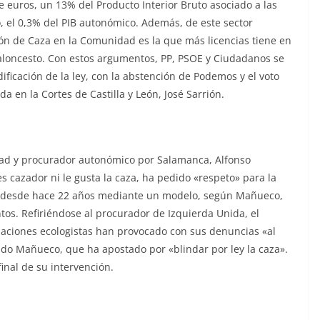
de euros, un 13% del Producto Interior Bruto asociado a las
, el 0,3% del PIB autonómico. Además, de este sector
ón de Caza en la Comunidad es la que más licencias tiene en
baloncesto. Con estos argumentos, PP, PSOE y Ciudadanos se
ficación de la ley, con la abstención de Podemos y el voto
a en la Cortes de Castilla y León, José Sarrión.
dad y procurador autonómico por Salamanca, Alfonso
cazador ni le gusta la caza, ha pedido «respeto» para la
eón desde hace 22 años mediante un modelo, según Mañueco,
os. Refiriéndose al procurador de Izquierda Unida, el
izaciones ecologistas han provocado con sus denuncias «al
do Mañueco, que ha apostado por «blindar por ley la caza».
final de su intervención.