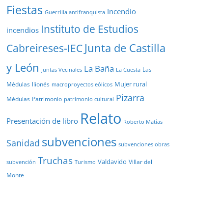
Fiestas
Incendio
Guerrilla antifranquista
Instituto de Estudios
incendios
Junta de Castilla
Cabreireses-IEC
y León
La Baña
Las
Juntas Vecinales
La Cuesta
Mujer rural
Médulas
llionés
macroproyectos eólicos
Pizarra
Médulas
Patrimonio
patrimonio cultural
Relato
Presentación de libro
Roberto Matías
subvenciones
Sanidad
subvenciones obras
Truchas
Valdavido
Villar del
Turismo
subvención
Monte