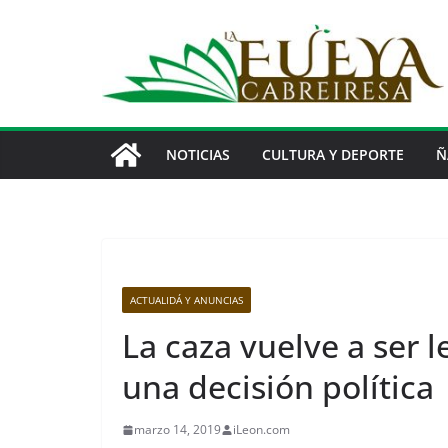
Saltar
al
contenido
NOTICIAS
CULTURA Y DEPORTE
Ñ
ACTUALIDÁ Y ANUNCIAS
La caza vuelve a ser l
una decisión política
marzo 14, 2019
iLeon.com