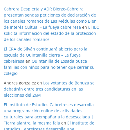
Cabrera Despierta y ADR Bierzo-Cabreira
presentan sendas peticiones de declaración de
los canales romanos de Las Médulas como Bien
de Interés Cultual – La fueya cabreiresa
en
El IEC
solicita información del estado de la protección
de los canales romanos
El CRA de Silván continuará abierto pero la
escuela de Quintanilla cierra – La fueya
cabreiresa
en
Quintanilla de Losada busca
familias con niños para no tener que cerrar su
colegio
Andres gonzalez
en
Los votantes de Benuza se
debatirán entre tres candidaturas en las
elecciones del 26M
El Instituto de Estudios Cabreireses desarrolla
una programación online de actividades
culturales para acompañar a la desescalada |
Tierra alantre, la mesma fala
en
El Instituto de
Estudios Cabreireses desarrolla una