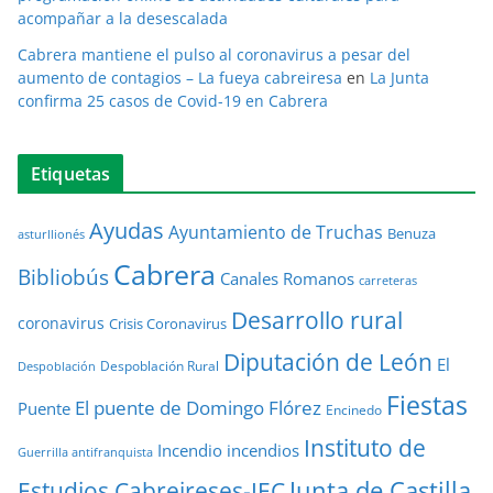
acompañar a la desescalada
Cabrera mantiene el pulso al coronavirus a pesar del
aumento de contagios – La fueya cabreiresa
en
La Junta
confirma 25 casos de Covid-19 en Cabrera
Etiquetas
Ayudas
Ayuntamiento de Truchas
Benuza
asturllionés
Cabrera
Bibliobús
Canales Romanos
carreteras
Desarrollo rural
coronavirus
Crisis Coronavirus
Diputación de León
El
Despoblación Rural
Despoblación
Fiestas
El puente de Domingo Flórez
Puente
Encinedo
Instituto de
Incendio
incendios
Guerrilla antifranquista
Junta de Castilla
Estudios Cabreireses-IEC