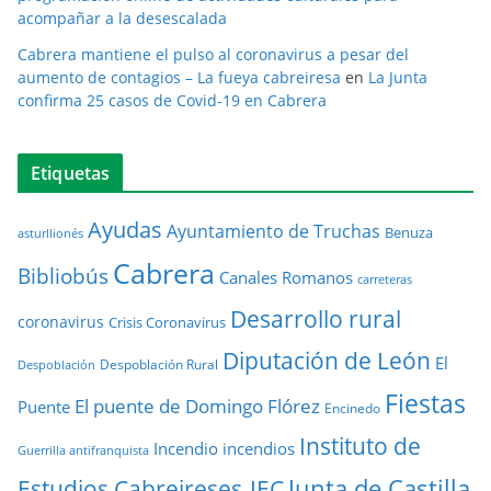
acompañar a la desescalada
Cabrera mantiene el pulso al coronavirus a pesar del
aumento de contagios – La fueya cabreiresa
en
La Junta
confirma 25 casos de Covid-19 en Cabrera
Etiquetas
Ayudas
Ayuntamiento de Truchas
Benuza
asturllionés
Cabrera
Bibliobús
Canales Romanos
carreteras
Desarrollo rural
coronavirus
Crisis Coronavirus
Diputación de León
El
Despoblación Rural
Despoblación
Fiestas
El puente de Domingo Flórez
Puente
Encinedo
Instituto de
Incendio
incendios
Guerrilla antifranquista
Junta de Castilla
Estudios Cabreireses-IEC