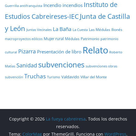
Instituto de
Incendio
incendios
Guerrilla antifranquista
Junta de Castilla
Estudios Cabreireses-IEC
y León
La Baña
Las Médulas
llionés
Juntas Vecinales
La Cuesta
Mujer rural
Médulas
Patrimonio
macroproyectos eólicos
patrimonio
Relato
Pizarra
Presentación de libro
cultural
Roberto
subvenciones
Sanidad
Matías
subvenciones obras
Truchas
Valdavido
Villar del Monte
Turismo
subvención
Copyright © 2026
La fueya cabreiresa
. Todos los derechos
reservados.
Tema:
ColorMag
por ThemeGrill. Funciona con
WordPress
.