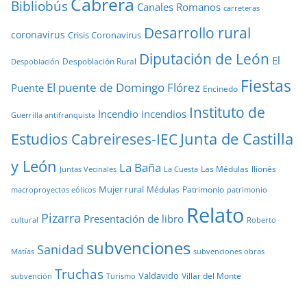
Cabrera
Bibliobús
Canales Romanos
carreteras
Desarrollo rural
coronavirus
Crisis Coronavirus
Diputación de León
El
Despoblación Rural
Despoblación
Fiestas
El puente de Domingo Flórez
Puente
Encinedo
Instituto de
Incendio
incendios
Guerrilla antifranquista
Junta de Castilla
Estudios Cabreireses-IEC
y León
La Baña
Las Médulas
llionés
Juntas Vecinales
La Cuesta
Mujer rural
Médulas
Patrimonio
macroproyectos eólicos
patrimonio
Relato
Pizarra
Presentación de libro
cultural
Roberto
subvenciones
Sanidad
Matías
subvenciones obras
Truchas
Valdavido
Villar del Monte
Turismo
subvención