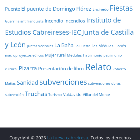
Fiestas
El puente de Domingo Flórez
Puente
Encinedo
Instituto de
Incendio
incendios
Guerrilla antifranquista
Junta de Castilla
Estudios Cabreireses-IEC
y León
La Baña
Las Médulas
llionés
Juntas Vecinales
La Cuesta
Mujer rural
Médulas
Patrimonio
macroproyectos eólicos
patrimonio
Relato
Pizarra
Presentación de libro
cultural
Roberto
subvenciones
Sanidad
Matías
subvenciones obras
Truchas
Valdavido
Villar del Monte
Turismo
subvención
Copyright © 2026
La fueya cabreiresa
. Todos los derechos