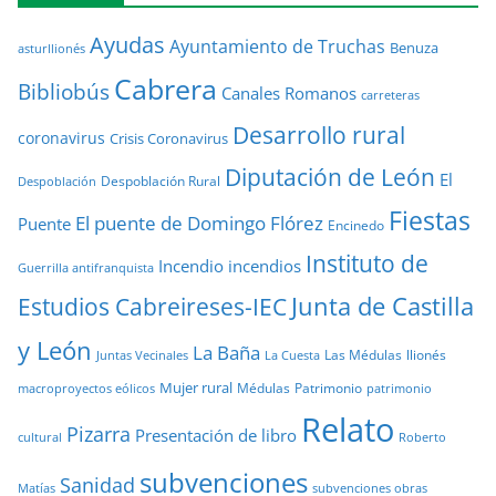
Ayudas
Ayuntamiento de Truchas
Benuza
asturllionés
Cabrera
Bibliobús
Canales Romanos
carreteras
Desarrollo rural
coronavirus
Crisis Coronavirus
Diputación de León
El
Despoblación Rural
Despoblación
Fiestas
El puente de Domingo Flórez
Puente
Encinedo
Instituto de
Incendio
incendios
Guerrilla antifranquista
Junta de Castilla
Estudios Cabreireses-IEC
y León
La Baña
Las Médulas
llionés
Juntas Vecinales
La Cuesta
Mujer rural
Médulas
Patrimonio
macroproyectos eólicos
patrimonio
Relato
Pizarra
Presentación de libro
cultural
Roberto
subvenciones
Sanidad
Matías
subvenciones obras