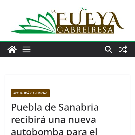
Saltar
al
contenido
ACTUALIDÁ Y ANUNCIAS
Puebla de Sanabria
recibirá una nueva
autobomba para el