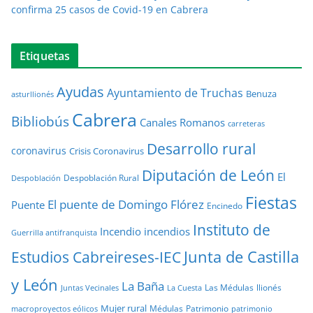
confirma 25 casos de Covid-19 en Cabrera
Etiquetas
Ayudas
Ayuntamiento de Truchas
Benuza
asturllionés
Cabrera
Bibliobús
Canales Romanos
carreteras
Desarrollo rural
coronavirus
Crisis Coronavirus
Diputación de León
El
Despoblación Rural
Despoblación
Fiestas
El puente de Domingo Flórez
Puente
Encinedo
Instituto de
Incendio
incendios
Guerrilla antifranquista
Junta de Castilla
Estudios Cabreireses-IEC
y León
La Baña
Las Médulas
llionés
Juntas Vecinales
La Cuesta
Mujer rural
Médulas
Patrimonio
macroproyectos eólicos
patrimonio