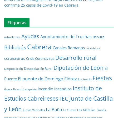
confirma 25 casos de Covid-19 en Cabrera
Etiquetas
Ayudas
Ayuntamiento de Truchas
Benuza
asturllionés
Cabrera
Bibliobús
Canales Romanos
carreteras
Desarrollo rural
coronavirus
Crisis Coronavirus
Diputación de León
El
Despoblación Rural
Despoblación
Fiestas
El puente de Domingo Flórez
Puente
Encinedo
Instituto de
Incendio
incendios
Guerrilla antifranquista
Junta de Castilla
Estudios Cabreireses-IEC
y León
La Baña
Las Médulas
llionés
Juntas Vecinales
La Cuesta
Mujer rural
Médulas
Patrimonio
macroproyectos eólicos
patrimonio