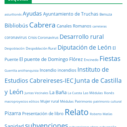
Ayudas
Ayuntamiento de Truchas
Benuza
asturllionés
Cabrera
Bibliobús
Canales Romanos
carreteras
Desarrollo rural
coronavirus
Crisis Coronavirus
Diputación de León
El
Despoblación Rural
Despoblación
Fiestas
El puente de Domingo Flórez
Puente
Encinedo
Instituto de
Incendio
incendios
Guerrilla antifranquista
Junta de Castilla
Estudios Cabreireses-IEC
y León
La Baña
Las Médulas
llionés
Juntas Vecinales
La Cuesta
Mujer rural
Médulas
Patrimonio
macroproyectos eólicos
patrimonio cultural
Relato
Pizarra
Presentación de libro
Roberto Matías
subvenciones
Sanidad
subvenciones obras