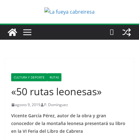
Saltar
al
contenido
CULTURA Y DEPORTE
RUTAS
«50 rutas leonesas»
agosto 9, 2019
P. Domínguez
Vicente García Pérez, autor de la obra y gran
conocedor de la montaña leonesa presentará su libro
en la VI Feria del Libro de Cabrera