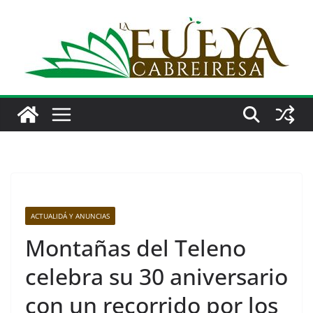
Saltar
al
contenido
ACTUALIDÁ Y ANUNCIAS
Montañas del Teleno
celebra su 30 aniversario
con un recorrido por los