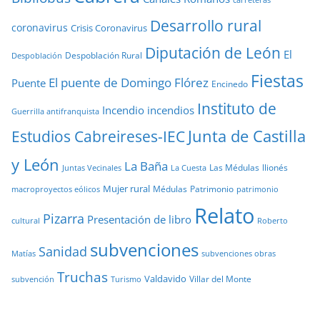
Desarrollo rural
coronavirus
Crisis Coronavirus
Diputación de León
El
Despoblación Rural
Despoblación
Fiestas
El puente de Domingo Flórez
Puente
Encinedo
Instituto de
Incendio
incendios
Guerrilla antifranquista
Junta de Castilla
Estudios Cabreireses-IEC
y León
La Baña
Las Médulas
llionés
Juntas Vecinales
La Cuesta
Mujer rural
Médulas
Patrimonio
macroproyectos eólicos
patrimonio
Relato
Pizarra
Presentación de libro
cultural
Roberto
subvenciones
Sanidad
Matías
subvenciones obras
Truchas
Valdavido
Villar del Monte
Turismo
subvención