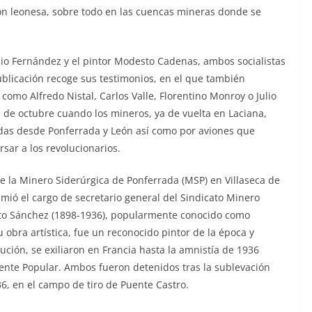
ión leonesa, sobre todo en las cuencas mineras donde se
nio Fernández y el pintor Modesto Cadenas, ambos socialistas
publicación recoge sus testimonios, en el que también
como Alfredo Nistal, Carlos Valle, Florentino Monroy o Julio
1 de octubre cuando los mineros, ya de vuelta en Laciana,
das desde Ponferrada y León así como por aviones que
sar a los revolucionarios.
e la Minero Siderúrgica de Ponferrada (MSP) en Villaseca de
umió el cargo de secretario general del Sindicato Minero
sto Sánchez (1898-1936), popularmente conocido como
bra artística, fue un reconocido pintor de la época y
ción, se exiliaron en Francia hasta la amnistía de 1936
Frente Popular. Ambos fueron detenidos tras la sublevación
6, en el campo de tiro de Puente Castro.