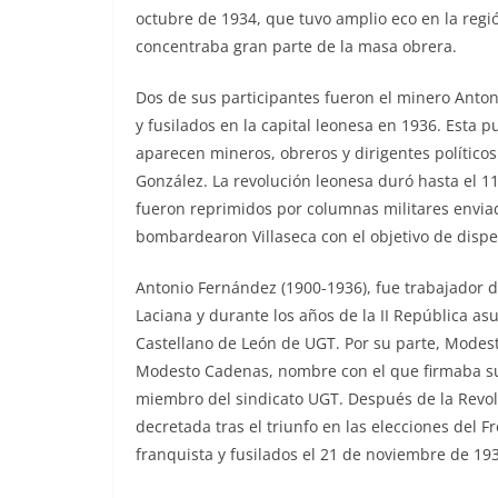
octubre de 1934, que tuvo amplio eco en la reg
concentraba gran parte de la masa obrera.
Dos de sus participantes fueron el minero Anto
y fusilados en la capital leonesa en 1936. Esta 
aparecen mineros, obreros y dirigentes políticos 
González. La revolución leonesa duró hasta el 1
fueron reprimidos por columnas militares envia
bombardearon Villaseca con el objetivo de disper
Antonio Fernández (1900-1936), fue trabajador d
Laciana y durante los años de la II República as
Castellano de León de UGT. Por su parte, Mode
Modesto Cadenas, nombre con el que firmaba su o
miembro del sindicato UGT. Después de la Revolu
decretada tras el triunfo en las elecciones del 
franquista y fusilados el 21 de noviembre de 193