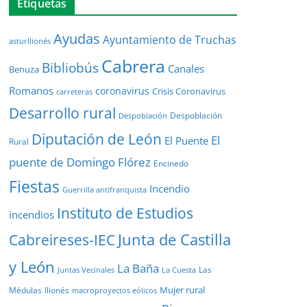
Etiquetas
Ayudas
Ayuntamiento de Truchas
asturllionés
Cabrera
Bibliobús
Canales
Benuza
Romanos
coronavirus
Crisis Coronavirus
carreteras
Desarrollo rural
Despoblación
Despoblación
Diputación de León
El
El Puente
Rural
puente de Domingo Flórez
Encinedo
Fiestas
Incendio
Guerrilla antifranquista
Instituto de Estudios
incendios
Junta de Castilla
Cabreireses-IEC
y León
La Baña
Las
Juntas Vecinales
La Cuesta
Mujer rural
Médulas
llionés
macroproyectos eólicos