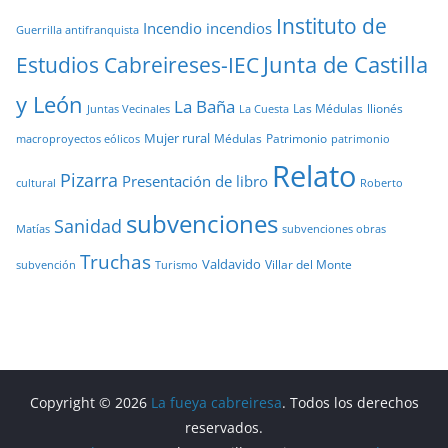
Instituto de
Incendio
incendios
Guerrilla antifranquista
Junta de Castilla
Estudios Cabreireses-IEC
y León
La Baña
Las Médulas
llionés
Juntas Vecinales
La Cuesta
Mujer rural
Médulas
Patrimonio
macroproyectos eólicos
patrimonio
Relato
Pizarra
Presentación de libro
cultural
Roberto
subvenciones
Sanidad
Matías
subvenciones obras
Truchas
Valdavido
Villar del Monte
Turismo
subvención
Copyright © 2026
La fueya cabreiresa
. Todos los derechos
reservados.