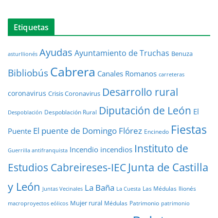
Etiquetas
Ayudas
Ayuntamiento de Truchas
Benuza
asturllionés
Cabrera
Bibliobús
Canales Romanos
carreteras
Desarrollo rural
coronavirus
Crisis Coronavirus
Diputación de León
El
Despoblación Rural
Despoblación
Fiestas
El puente de Domingo Flórez
Puente
Encinedo
Instituto de
Incendio
incendios
Guerrilla antifranquista
Junta de Castilla
Estudios Cabreireses-IEC
y León
La Baña
Las Médulas
llionés
Juntas Vecinales
La Cuesta
Mujer rural
Médulas
Patrimonio
macroproyectos eólicos
patrimonio