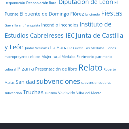
Diputación de León
El
Despoblación Rural
Despoblación
Fiestas
El puente de Domingo Flórez
Puente
Encinedo
Instituto de
Incendio
incendios
Guerrilla antifranquista
Junta de Castilla
Estudios Cabreireses-IEC
y León
La Baña
Las Médulas
llionés
Juntas Vecinales
La Cuesta
Mujer rural
Médulas
Patrimonio
macroproyectos eólicos
patrimonio
Relato
Pizarra
Presentación de libro
cultural
Roberto
subvenciones
Sanidad
Matías
subvenciones obras
Truchas
Valdavido
Villar del Monte
Turismo
subvención