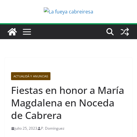
Saltar
al
contenido
ACTUALIDÁ Y ANUNCIAS
Fiestas en honor a María
Magdalena en Noceda
de Cabrera
julio 25, 2023
P. Domínguez