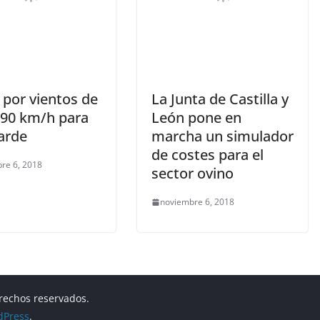
 por vientos de
La Junta de Castilla y
 90 km/h para
León pone en
arde
marcha un simulador
de costes para el
re 6, 2018
sector ovino
noviembre 6, 2018
erechos reservados.
dPress
.