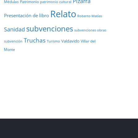
Pizarra
Médulas
Patrimonio
patrimonio cultural
Relato
Presentación de libro
Roberto Matías
subvenciones
Sanidad
subvenciones obras
Truchas
Valdavido
Villar del
Turismo
subvención
Monte