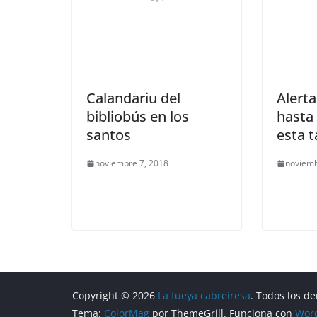
Calandariu del
Alerta
bibliobús en los
hasta
santos
esta t
noviembre 7, 2018
noviemb
Copyright © 2026
La fueya cabreiresa
. Todos los d
Tema:
ColorMag
por ThemeGrill. Funciona con
Wor