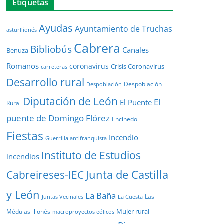
Etiquetas
Ayudas
Ayuntamiento de Truchas
asturllionés
Cabrera
Bibliobús
Canales
Benuza
Romanos
coronavirus
Crisis Coronavirus
carreteras
Desarrollo rural
Despoblación
Despoblación
Diputación de León
El
El Puente
Rural
puente de Domingo Flórez
Encinedo
Fiestas
Incendio
Guerrilla antifranquista
Instituto de Estudios
incendios
Junta de Castilla
Cabreireses-IEC
y León
La Baña
Las
Juntas Vecinales
La Cuesta
Mujer rural
Médulas
llionés
macroproyectos eólicos