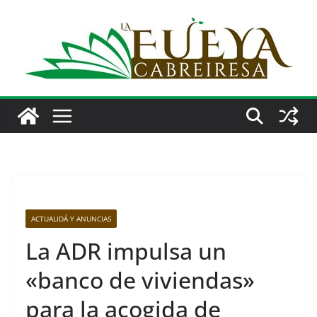
Saltar
al
contenido
ACTUALIDÁ Y ANUNCIAS
La ADR impulsa un
«banco de viviendas»
para la acogida de