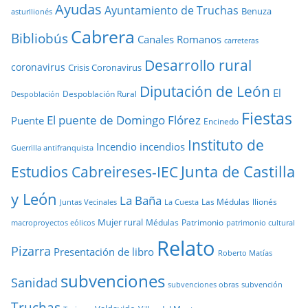
Ayudas
Ayuntamiento de Truchas
Benuza
asturllionés
Cabrera
Bibliobús
Canales Romanos
carreteras
Desarrollo rural
coronavirus
Crisis Coronavirus
Diputación de León
El
Despoblación Rural
Despoblación
Fiestas
El puente de Domingo Flórez
Puente
Encinedo
Instituto de
Incendio
incendios
Guerrilla antifranquista
Junta de Castilla
Estudios Cabreireses-IEC
y León
La Baña
Las Médulas
llionés
Juntas Vecinales
La Cuesta
Mujer rural
Médulas
Patrimonio
macroproyectos eólicos
patrimonio cultural
Relato
Pizarra
Presentación de libro
Roberto Matías
subvenciones
Sanidad
subvenciones obras
subvención
Truchas