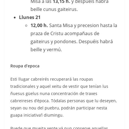
Misa a las
13,15 h.
y despuéis habrá
beille cunus gaiteirus.
Llunes 21
12,00 h.
Santa Misa y precesion hasta la
praza de Cristu acompañaus de
gaiteirus y pondones. Despuéis habrá
beille y vermú.
Roupa d’epoca
Esti llugar cabreirés recuperará las roupas
tradicionales y aquel xeitu de vestir que tenían lus
ñuesus güelus nuna concentración de traxes
cabreireses d’época. Tódalas personas que lu deseyen,
seyan ou nou del puebru, podrán participar nesta
guapa iniciativa’l diumingu.
Puede que mueita xente yá nun conserve aquellas