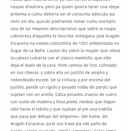
roupas d’outrora, pero pa quien quiera tener una ideya
próxima a cúmu debería ser el conxuntu adecuáu pa
vistir esi día, quiciás podríamos tomar cumu exemplu
una de las meyores descripciones que sobre la roupa
cabreiresa d’aqueilla fa l’escritor estorganu José Aragón
Escacena na novela costumista de 1921 ambientada no
llugar de La Baña. L’autor diz sobre la muyier que «lleva
la cabeza cubierta con el clásico
mantiellu
, que sólo
deja el óvalo de la cara. Viste camisa de lino, cultivado
en sus riberas, y sobre ella un justillo de amplio y
redondeado escote. De la cintura, y por encima del
justillo, pende un rígido y pesado
rodáu
de pardo, que
sujetan con un
uriellu
. Calza pesados
zruecos
de cuero
con suela de madera y lleva
piales
, medias que llegan
sólo hasta el tobillo y que sujetan al pie una trabilla
que pasa por debajo del empeine». Del home, diz
Aragón Escacena, qu’el sou traxe yía «de paño de
pardo: calzón ajustado, almilla y montera. Calza como