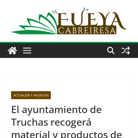
Saltar
al
contenido
ACTUALIDÁ Y ANUNCIAS
El ayuntamiento de
Truchas recogerá
material y productos de