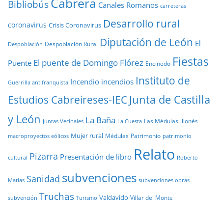
Cabrera
Bibliobús
Canales Romanos
carreteras
Desarrollo rural
coronavirus
Crisis Coronavirus
Diputación de León
El
Despoblación Rural
Despoblación
Fiestas
El puente de Domingo Flórez
Puente
Encinedo
Instituto de
Incendio
incendios
Guerrilla antifranquista
Junta de Castilla
Estudios Cabreireses-IEC
y León
La Baña
Las Médulas
llionés
Juntas Vecinales
La Cuesta
Mujer rural
Médulas
Patrimonio
macroproyectos eólicos
patrimonio
Relato
Pizarra
Presentación de libro
cultural
Roberto
subvenciones
Sanidad
Matías
subvenciones obras
Truchas
Valdavido
Villar del Monte
Turismo
subvención