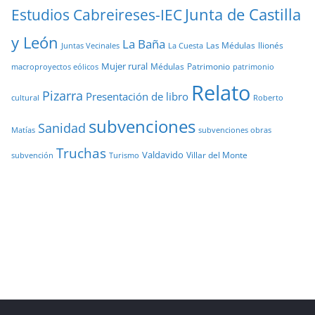
Junta de Castilla
Estudios Cabreireses-IEC
y León
La Baña
Las Médulas
llionés
Juntas Vecinales
La Cuesta
Mujer rural
Médulas
Patrimonio
macroproyectos eólicos
patrimonio
Relato
Pizarra
Presentación de libro
cultural
Roberto
subvenciones
Sanidad
Matías
subvenciones obras
Truchas
Valdavido
Villar del Monte
Turismo
subvención