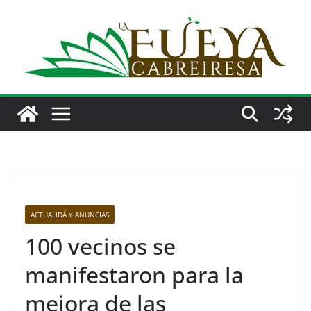
Saltar
al
contenido
ACTUALIDÁ Y ANUNCIAS
100 vecinos se
manifestaron para la
mejora de las