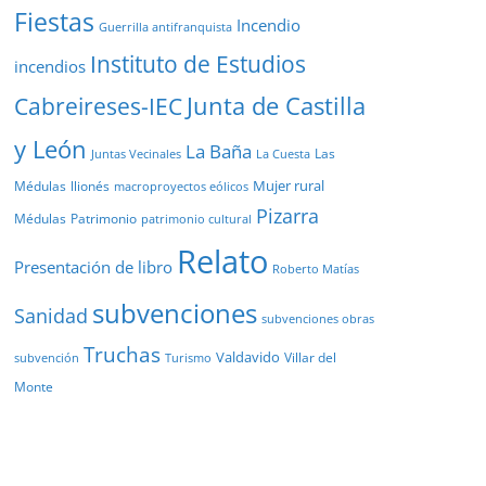
Fiestas
Incendio
Guerrilla antifranquista
Instituto de Estudios
incendios
Junta de Castilla
Cabreireses-IEC
y León
La Baña
Las
Juntas Vecinales
La Cuesta
Mujer rural
Médulas
llionés
macroproyectos eólicos
Pizarra
Médulas
Patrimonio
patrimonio cultural
Relato
Presentación de libro
Roberto Matías
subvenciones
Sanidad
subvenciones obras
Truchas
Valdavido
Villar del
Turismo
subvención
Monte