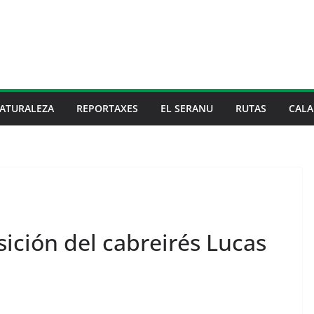
ATURALEZA
REPORTAXES
EL SERANU
RUTAS
CALA
sición del cabreirés Lucas