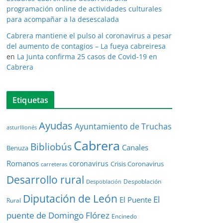
programación online de actividades culturales
para acompañar a la desescalada
Cabrera mantiene el pulso al coronavirus a pesar
del aumento de contagios – La fueya cabreiresa
en
La Junta confirma 25 casos de Covid-19 en
Cabrera
Etiquetas
Ayudas
Ayuntamiento de Truchas
asturllionés
Cabrera
Bibliobús
Canales
Benuza
Romanos
coronavirus
Crisis Coronavirus
carreteras
Desarrollo rural
Despoblación
Despoblación
Diputación de León
El
El Puente
Rural
puente de Domingo Flórez
Encinedo