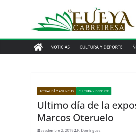
Saltar
al
contenido
NOTICIAS
CULTURA Y DEPORTE
Ñ
ACTUALIDÁ Y ANUNCIAS
CULTURA Y DEPORTE
Ultimo día de la expo
Marcos Oteruelo
septiembre 2, 2019
P. Domínguez