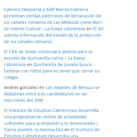
Cabrera Despierta y ADR Bierzo-Cabreira
presentan sendas peticiones de declaración de
los canales romanos de Las Médulas como Bien
de Interés Cultual – La fueya cabreiresa
en
El IEC
solicita información del estado de la protección
de los canales romanos
El CRA de Silván continuará abierto pero la
escuela de Quintanilla cierra – La fueya
cabreiresa
en
Quintanilla de Losada busca
familias con niños para no tener que cerrar su
colegio
Andres gonzalez
en
Los votantes de Benuza se
debatirán entre tres candidaturas en las
elecciones del 26M
El Instituto de Estudios Cabreireses desarrolla
una programación online de actividades
culturales para acompañar a la desescalada |
Tierra alantre, la mesma fala
en
El Instituto de
Estudios Cabreireses desarrolla una