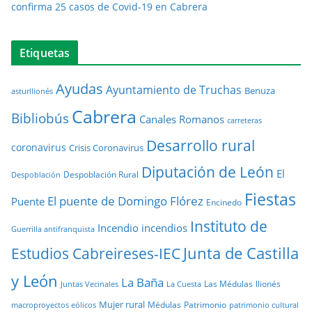
confirma 25 casos de Covid-19 en Cabrera
Etiquetas
Ayudas
Ayuntamiento de Truchas
Benuza
asturllionés
Cabrera
Bibliobús
Canales Romanos
carreteras
Desarrollo rural
coronavirus
Crisis Coronavirus
Diputación de León
El
Despoblación Rural
Despoblación
Fiestas
El puente de Domingo Flórez
Puente
Encinedo
Instituto de
Incendio
incendios
Guerrilla antifranquista
Junta de Castilla
Estudios Cabreireses-IEC
y León
La Baña
Las Médulas
llionés
Juntas Vecinales
La Cuesta
Mujer rural
Médulas
Patrimonio
macroproyectos eólicos
patrimonio cultural