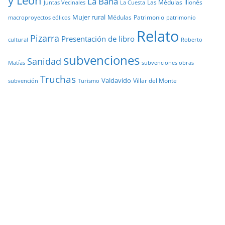
y León
La Baña
Las Médulas
llionés
Juntas Vecinales
La Cuesta
Mujer rural
Médulas
Patrimonio
macroproyectos eólicos
patrimonio
Relato
Pizarra
Presentación de libro
cultural
Roberto
subvenciones
Sanidad
Matías
subvenciones obras
Truchas
Valdavido
Villar del Monte
Turismo
subvención