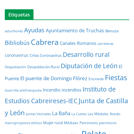
Etiquetas
Ayudas
Ayuntamiento de Truchas
Benuza
asturllionés
Cabrera
Bibliobús
Canales Romanos
carreteras
Desarrollo rural
coronavirus
Crisis Coronavirus
Diputación de León
El
Despoblación Rural
Despoblación
Fiestas
El puente de Domingo Flórez
Puente
Encinedo
Instituto de
Incendio
incendios
Guerrilla antifranquista
Junta de Castilla
Estudios Cabreireses-IEC
y León
La Baña
Las Médulas
llionés
Juntas Vecinales
La Cuesta
Mujer rural
Médulas
Patrimonio
macroproyectos eólicos
patrimonio