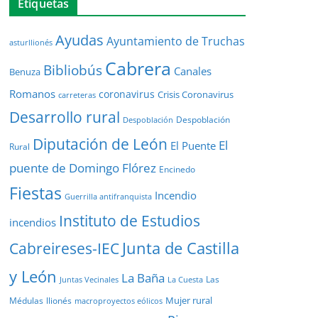
Etiquetas
Ayudas
Ayuntamiento de Truchas
asturllionés
Cabrera
Bibliobús
Canales
Benuza
Romanos
coronavirus
Crisis Coronavirus
carreteras
Desarrollo rural
Despoblación
Despoblación
Diputación de León
El
El Puente
Rural
puente de Domingo Flórez
Encinedo
Fiestas
Incendio
Guerrilla antifranquista
Instituto de Estudios
incendios
Junta de Castilla
Cabreireses-IEC
y León
La Baña
Las
Juntas Vecinales
La Cuesta
Mujer rural
Médulas
llionés
macroproyectos eólicos