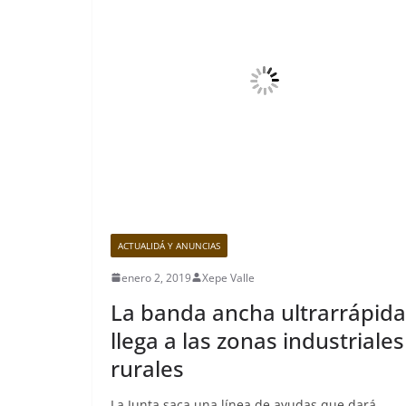
ACTUALIDÁ Y ANUNCIAS
enero 2, 2019
Xepe Valle
La banda ancha ultrarrápida
llega a las zonas industriales
rurales
La Junta saca una línea de ayudas que dará