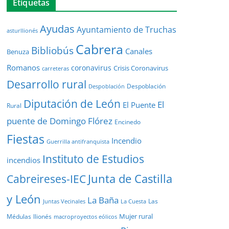
Etiquetas
Ayudas
Ayuntamiento de Truchas
asturllionés
Cabrera
Bibliobús
Canales
Benuza
Romanos
coronavirus
Crisis Coronavirus
carreteras
Desarrollo rural
Despoblación
Despoblación
Diputación de León
El
El Puente
Rural
puente de Domingo Flórez
Encinedo
Fiestas
Incendio
Guerrilla antifranquista
Instituto de Estudios
incendios
Junta de Castilla
Cabreireses-IEC
y León
La Baña
Las
Juntas Vecinales
La Cuesta
Mujer rural
Médulas
llionés
macroproyectos eólicos