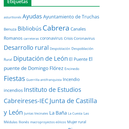
Etiquetas
Ayudas
Ayuntamiento de Truchas
asturllionés
Cabrera
Bibliobús
Canales
Benuza
Romanos
coronavirus
Crisis Coronavirus
carreteras
Desarrollo rural
Despoblación
Despoblación
Diputación de León
El
El Puente
Rural
puente de Domingo Flórez
Encinedo
Fiestas
Incendio
Guerrilla antifranquista
Instituto de Estudios
incendios
Junta de Castilla
Cabreireses-IEC
y León
La Baña
Las
Juntas Vecinales
La Cuesta
Mujer rural
Médulas
llionés
macroproyectos eólicos