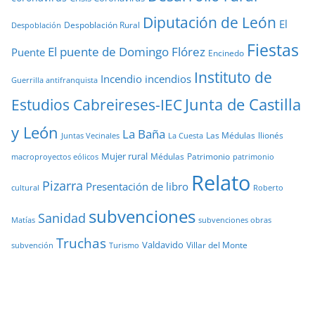
Diputación de León
El
Despoblación Rural
Despoblación
Fiestas
El puente de Domingo Flórez
Puente
Encinedo
Instituto de
Incendio
incendios
Guerrilla antifranquista
Junta de Castilla
Estudios Cabreireses-IEC
y León
La Baña
Las Médulas
llionés
Juntas Vecinales
La Cuesta
Mujer rural
Médulas
Patrimonio
macroproyectos eólicos
patrimonio
Relato
Pizarra
Presentación de libro
cultural
Roberto
subvenciones
Sanidad
Matías
subvenciones obras
Truchas
Valdavido
Villar del Monte
Turismo
subvención