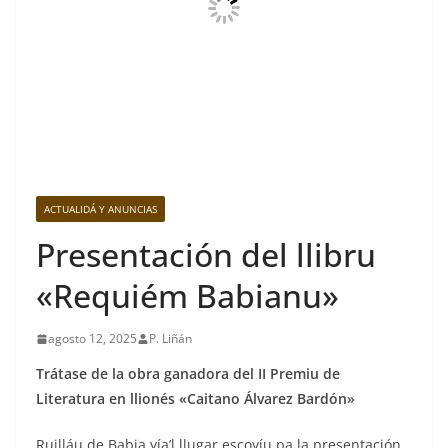
ACTUALIDÁ Y ANUNCIAS
Presentación del llibru
«Requiém Babianu»
agosto 12, 2025
P. Liñán
Trátase de la obra ganadora del II Premiu de
Literatura en llionés «Caitano Álvarez Bardón»
Ruilláu de Babia yía’l llugar escoyíu pa la presentación