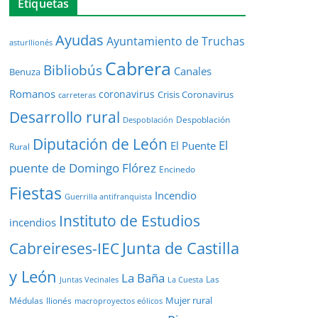
Etiquetas
Ayudas
Ayuntamiento de Truchas
asturllionés
Cabrera
Bibliobús
Canales
Benuza
Romanos
coronavirus
Crisis Coronavirus
carreteras
Desarrollo rural
Despoblación
Despoblación
Diputación de León
El
El Puente
Rural
puente de Domingo Flórez
Encinedo
Fiestas
Incendio
Guerrilla antifranquista
Instituto de Estudios
incendios
Junta de Castilla
Cabreireses-IEC
y León
La Baña
Las
Juntas Vecinales
La Cuesta
Mujer rural
Médulas
llionés
macroproyectos eólicos