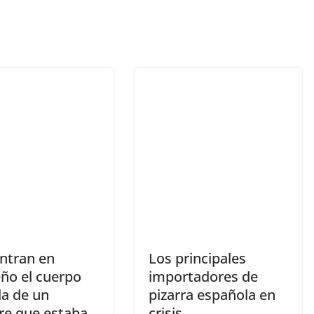
ntran en
Los principales
ño el cuerpo
importadores de
da de un
pizarra española en
e que estaba
crisis