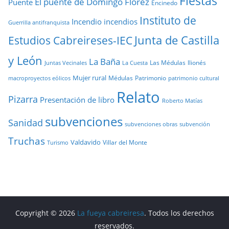
Fiestas
El puente de Domingo Flórez
Puente
Encinedo
Instituto de
Incendio
incendios
Guerrilla antifranquista
Junta de Castilla
Estudios Cabreireses-IEC
y León
La Baña
Las Médulas
llionés
Juntas Vecinales
La Cuesta
Mujer rural
Médulas
Patrimonio
macroproyectos eólicos
patrimonio cultural
Relato
Pizarra
Presentación de libro
Roberto Matías
subvenciones
Sanidad
subvenciones obras
subvención
Truchas
Valdavido
Villar del Monte
Turismo
Copyright © 2026
La fueya cabreiresa
. Todos los derechos
reservados.