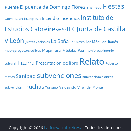
Fiestas
El puente de Domingo Flórez
Puente
Encinedo
Instituto de
Incendio
incendios
Guerrilla antifranquista
Junta de Castilla
Estudios Cabreireses-IEC
y León
La Baña
Las Médulas
llionés
Juntas Vecinales
La Cuesta
Mujer rural
Médulas
Patrimonio
macroproyectos eólicos
patrimonio
Relato
Pizarra
Presentación de libro
cultural
Roberto
subvenciones
Sanidad
Matías
subvenciones obras
Truchas
Valdavido
Villar del Monte
Turismo
subvención
Copyright © 2026
La fueya cabreiresa
. Todos los derechos