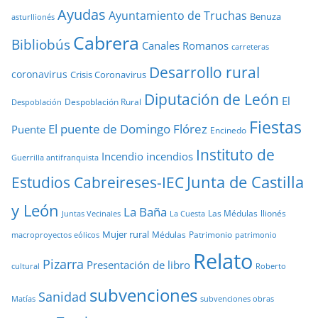
Ayudas
Ayuntamiento de Truchas
Benuza
asturllionés
Cabrera
Bibliobús
Canales Romanos
carreteras
Desarrollo rural
coronavirus
Crisis Coronavirus
Diputación de León
El
Despoblación Rural
Despoblación
Fiestas
El puente de Domingo Flórez
Puente
Encinedo
Instituto de
Incendio
incendios
Guerrilla antifranquista
Junta de Castilla
Estudios Cabreireses-IEC
y León
La Baña
Las Médulas
llionés
Juntas Vecinales
La Cuesta
Mujer rural
Médulas
Patrimonio
macroproyectos eólicos
patrimonio
Relato
Pizarra
Presentación de libro
cultural
Roberto
subvenciones
Sanidad
Matías
subvenciones obras