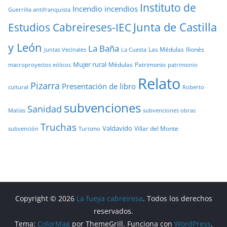
Instituto de
Incendio
incendios
Guerrilla antifranquista
Junta de Castilla
Estudios Cabreireses-IEC
y León
La Baña
Las Médulas
llionés
Juntas Vecinales
La Cuesta
Mujer rural
Médulas
Patrimonio
macroproyectos eólicos
patrimonio
Relato
Pizarra
Presentación de libro
cultural
Roberto
subvenciones
Sanidad
Matías
subvenciones obras
Truchas
Valdavido
Villar del Monte
Turismo
subvención
Copyright © 2026
La fueya cabreiresa
. Todos los derechos
reservados.
Tema:
ColorMag
por ThemeGrill. Funciona con
WordPress
.