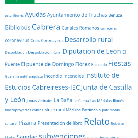
Ayudas
Ayuntamiento de Truchas
Benuza
asturllionés
Cabrera
Bibliobús
Canales Romanos
carreteras
Desarrollo rural
coronavirus
Crisis Coronavirus
Diputación de León
El
Despoblación Rural
Despoblación
Fiestas
El puente de Domingo Flórez
Puente
Encinedo
Instituto de
Incendio
incendios
Guerrilla antifranquista
Junta de Castilla
Estudios Cabreireses-IEC
y León
La Baña
Las Médulas
llionés
Juntas Vecinales
La Cuesta
Mujer rural
Médulas
Patrimonio
macroproyectos eólicos
patrimonio
Relato
Pizarra
Presentación de libro
cultural
Roberto
subvenciones
Sanidad
Matías
subvenciones obras