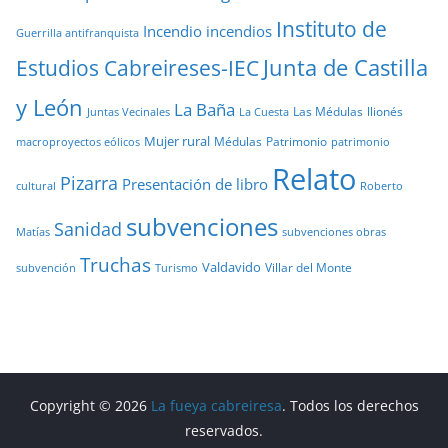
Instituto de
Incendio
incendios
Guerrilla antifranquista
Junta de Castilla
Estudios Cabreireses-IEC
y León
La Baña
Las Médulas
llionés
Juntas Vecinales
La Cuesta
Mujer rural
Médulas
Patrimonio
macroproyectos eólicos
patrimonio
Relato
Pizarra
Presentación de libro
cultural
Roberto
subvenciones
Sanidad
Matías
subvenciones obras
Truchas
Valdavido
Villar del Monte
Turismo
subvención
Copyright © 2026
La fueya cabreiresa
. Todos los derechos
reservados.